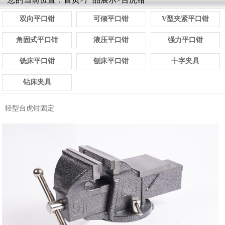
双向平口钳
可倾平口钳
V型夹紧平口钳
角固式平口钳
液压平口钳
强力平口钳
铣床平口钳
刨床平口钳
十字夹具
钻床夹具
轻型台虎钳固定