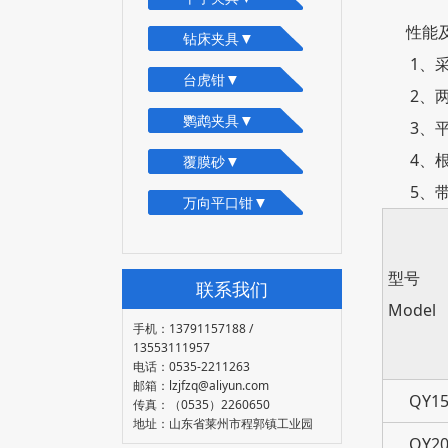
性能及
▼
钻床夹具
1、采
▼
台虎钳
2、两钳
▼
鹦鹉夹具
3、平口
4、根
▼
覆膜砂
5、带有
▼
万向平口钳
型号
联系我们
Model
手机：13791157188 /
13553111957
电话：0535-2211263
邮箱：lzjfzq@aliyun.com
QY15
传真：（0535）2260650
地址：山东省莱州市程郭镇工业园
QY20