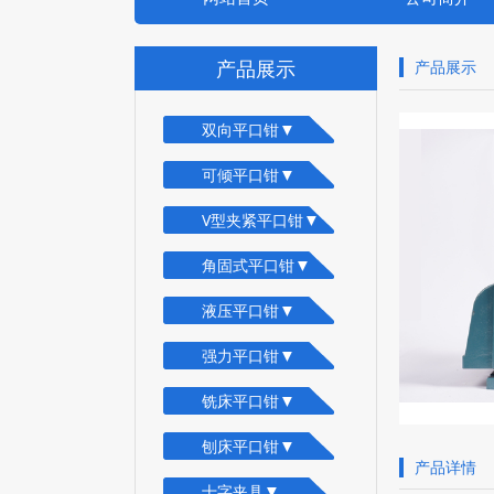
产品展示
产品展示
▼
双向平口钳
▼
可倾平口钳
▼
V型夹紧平口钳
▼
角固式平口钳
▼
液压平口钳
▼
强力平口钳
▼
铣床平口钳
▼
刨床平口钳
产品详情
▼
十字夹具