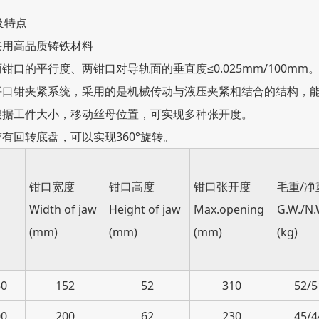
特点
用高品质铸铁材料
口的平行度、两钳口对导轨面的垂直度≤0.025mm/100mm
钳夹紧系统，采用的是机械传动与液压夹紧相结合的结构，能
据工件大小，移动丝母位置，可实现多种张开度。
回转底盘，可以实现360°旋转。
钳口宽度
钳口高度
钳口张开度
毛重/净
Width of jaw
Height of jaw
Max.opening
G.W./N.
(mm)
(mm)
(mm)
(kg)
0
152
52
310
52/5
0
200
62
230
45/4