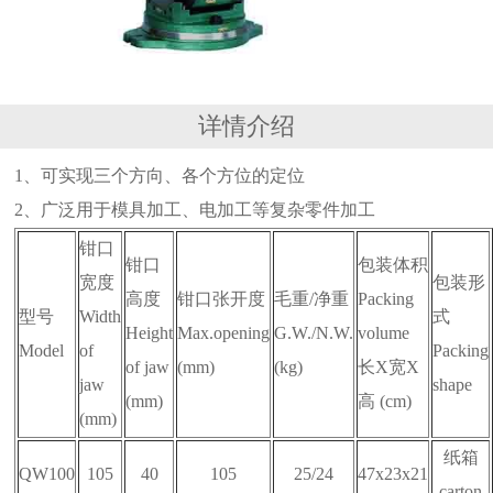
详情介绍
1、可实现三个方向、各个方位的定位
2、广泛用于模具加工、电加工等复杂零件加工
钳口
钳口
包装体积
宽度
包装形
高度
钳口张开度
毛重/净重
Packing
型号
Width
式
Height
Max.opening
G.W./N.W.
volume
Model
of
Packing
of jaw
(mm)
(kg)
长X宽X
jaw
shape
(mm)
高 (cm)
(mm)
纸箱
QW100
105
40
105
25/24
47x23x21
carton