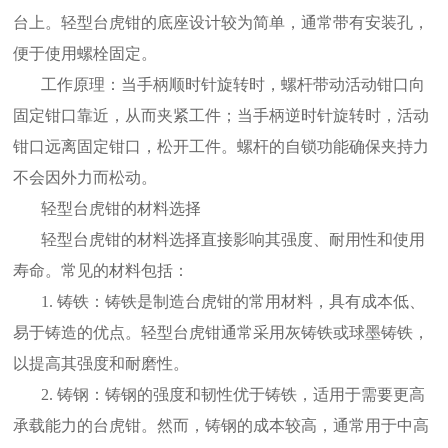
台上。轻型台虎钳的底座设计较为简单，通常带有安装孔，
便于使用螺栓固定。
工作原理：当手柄顺时针旋转时，螺杆带动活动钳口向
固定钳口靠近，从而夹紧工件；当手柄逆时针旋转时，活动
钳口远离固定钳口，松开工件。螺杆的自锁功能确保夹持力
不会因外力而松动。
轻型台虎钳的材料选择
轻型台虎钳的材料选择直接影响其强度、耐用性和使用
寿命。常见的材料包括：
1. 铸铁：铸铁是制造台虎钳的常用材料，具有成本低、
易于铸造的优点。轻型台虎钳通常采用灰铸铁或球墨铸铁，
以提高其强度和耐磨性。
2. 铸钢：铸钢的强度和韧性优于铸铁，适用于需要更高
承载能力的台虎钳。然而，铸钢的成本较高，通常用于中高