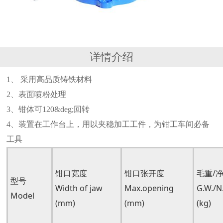
详情介绍
1、 采用高品质铸铁材料
2、表面喷粉处理
3、钳体可120&deg;回转
4、装置在工作台上，用以夹稳加工工件，为钳工车间必备
工具
钳口宽度
钳口张开度
毛重/
型号
Width of jaw
Max.opening
G.W./N
Model
(mm)
(mm)
(kg)