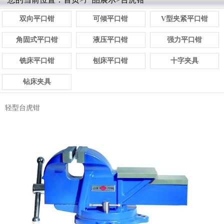
双向平口钳
可倾平口钳
V型夹紧平口钳
角固式平口钳
液压平口钳
强力平口钳
铣床平口钳
刨床平口钳
十字夹具
钻床夹具
轻型台虎钳