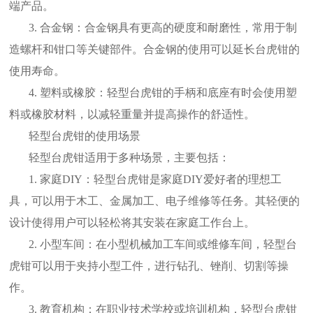
端产品。
3. 合金钢：合金钢具有更高的硬度和耐磨性，常用于制
造螺杆和钳口等关键部件。合金钢的使用可以延长台虎钳的
使用寿命。
4. 塑料或橡胶：轻型台虎钳的手柄和底座有时会使用塑
料或橡胶材料，以减轻重量并提高操作的舒适性。
轻型台虎钳的使用场景
轻型台虎钳适用于多种场景，主要包括：
1. 家庭DIY：轻型台虎钳是家庭DIY爱好者的理想工
具，可以用于木工、金属加工、电子维修等任务。其轻便的
设计使得用户可以轻松将其安装在家庭工作台上。
2. 小型车间：在小型机械加工车间或维修车间，轻型台
虎钳可以用于夹持小型工件，进行钻孔、锉削、切割等操
作。
3. 教育机构：在职业技术学校或培训机构，轻型台虎钳