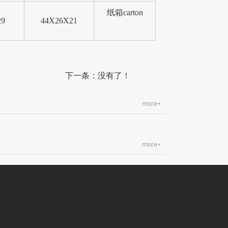
纸箱carton
29
44X26X21
下一条：没有了！
more+
more+