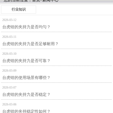
行业知识
2026-03-12
台虎钳的夹持力是否均匀？
2026-03-11
台虎钳的夹持力是否足够耐用？
2026-03-10
台虎钳的夹持力是否可靠？
2026-03-09
台虎钳的使用场景有哪些？
2026-03-07
台虎钳的夹持力是否稳定？
2026-03-06
台虎钳的夹持稳定性如何？